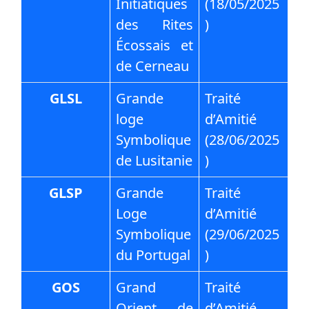
Initiatiques
(18/05/2025
des Rites
)
Écossais et
de Cerneau
GLSL
Grande
Traité
loge
d’Amitié
Symbolique
(28/06/2025
de Lusitanie
)
GLSP
Grande
Traité
Loge
d’Amitié
Symbolique
(29/06/2025
du Portugal
)
GOS
Grand
Traité
Orient de
d’Amitié