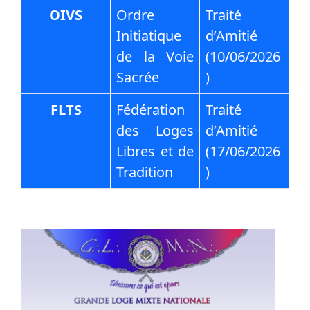
OIVS
Ordre
Traité
Initiatique
d’Amitié
de la Voie
(10/06/2026
Sacrée
)
FLTS
Fédération
Traité
des Loges
d’Amitié
Libres et de
(17/06/2026
Tradition
)