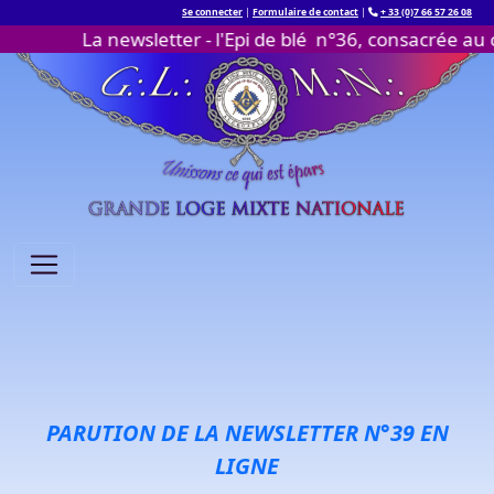
Se connecter
|
Formulaire de contact
|
+ 33 (0)7 66 57 26 08
La newsletter - l'Epi de blé n°36, consacrée au conven
Passer au contenu
PARUTION DE LA NEWSLETTER N°39
EN
LIGNE