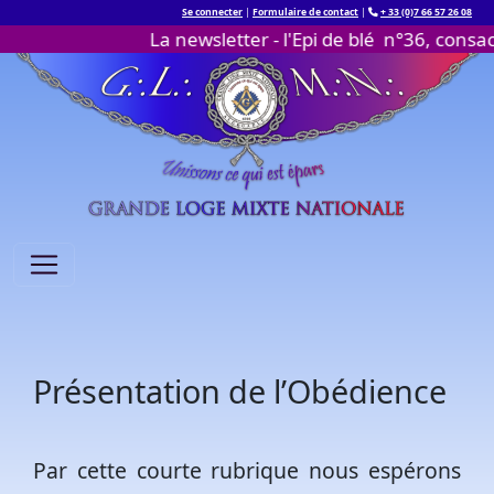
Se connecter
|
Formulaire de contact
|
+ 33 (0)7 66 57 26 08
La newsletter - l'Epi de blé n°36, consacré
Passer au contenu
Présentation de l’Obédience
Par cette courte rubrique nous espérons